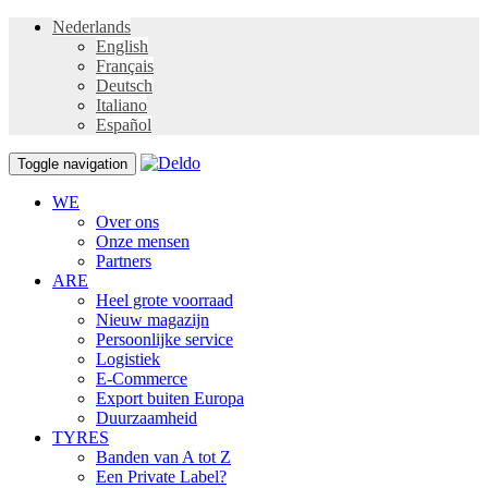
Nederlands
English
Français
Deutsch
Italiano
Español
Toggle navigation
WE
Over ons
Onze mensen
Partners
ARE
Heel grote voorraad
Nieuw magazijn
Persoonlijke service
Logistiek
E-Commerce
Export buiten Europa
Duurzaamheid
TYRES
Banden van A tot Z
Een Private Label?