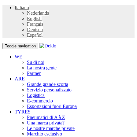
Italiano
Nederlands
English
Français
Deutsch
Español
Toggle navigation
WE
Su di noi
La nostra gente
Partner
ARE
Grande grande scorta
Servizio personalizzato
Logistica
E-commercio
Esportazioni fuori Europa
TYRES
Pneumatici di A à Z
Una marca privata?
Le nostre marche private
Marchio esclusivo